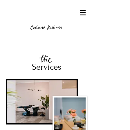
Corinna Kubern
the
Services