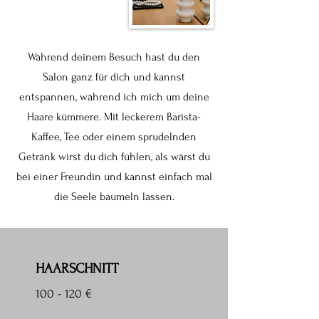
Während deinem Besuch hast du den
Salon ganz für dich und kannst
entspannen, während ich mich um deine
Haare kümmere. Mit leckerem Barista-
Kaffee, Tee oder einem sprudelnden
Getränk wirst du dich fühlen, als wärst du
bei einer Freundin und kannst einfach mal
die Seele baumeln lassen.
HAARSCHNITT
100 - 120 €